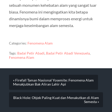
sebuah monumen kehebatan alam yang sangat luar
biasa. Fenomena ini mengingatkan kita betapa
dinamisnya bumi dalam memproses energi untuk
menjaga keseimbangan alam semesta.
Categories:
Fenomena Alam
Tags:
Badai Petir Abadi
,
Badai Petir Abadi Venezuela
,
Fenomena Alam
« Firefall Taman Nasional Yosemite: Fenomena Alam
Menakjubkan Bak Aliran Lahir Api
Black Hole: Objek Paling Kuat dan Menakutkan di Alam
Semesta »