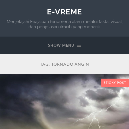
E-VREME
Menjelajahi keajaiban fenomena alam melalui fakta, visual,
dan penjelasan ilmiah yang menarik.
SHOW MENU
TAG:
TORNADO ANGIN
STICKY POST