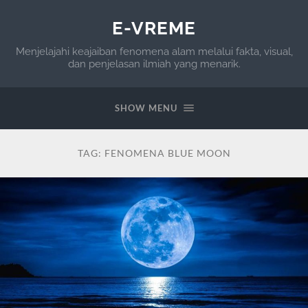
E-VREME
Menjelajahi keajaiban fenomena alam melalui fakta, visual,
dan penjelasan ilmiah yang menarik.
SHOW MENU
TAG:
FENOMENA BLUE MOON