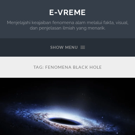
E-VREME
Menjelajahi keajaiban fenomena alam melalui fakta, visual,
dan penjelasan ilmiah yang menarik.
SHOW MENU
TAG:
FENOMENA BLACK HOLE